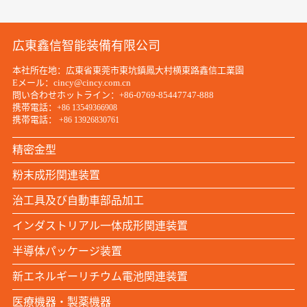
広東鑫信智能装備有限公司
本社所在地：広東省東莞市東坑鎮鳳大村横東路鑫信工業園
Eメール：cincy@cincy.com.cn
問い合わせホットライン：+86-0769-85447747-888
携帯電話：
+86 13549366908
携帯電話：
+86 13926830761
精密金型
粉末成形関連装置
治工具及び自動車部品加工
インダストリアル一体成形関連装置
半導体パッケージ装置
新エネルギーリチウム電池関連装置
医療機器・製薬機器