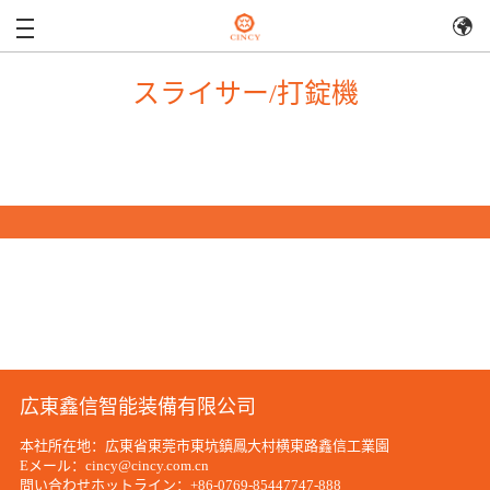
スライサー/打錠機
広東鑫信智能装備有限公司
本社所在地：広東省東莞市東坑鎮鳳大村横東路鑫信工業園
Eメール：cincy@cincy.com.cn
問い合わせホットライン：+86-0769-85447747-888