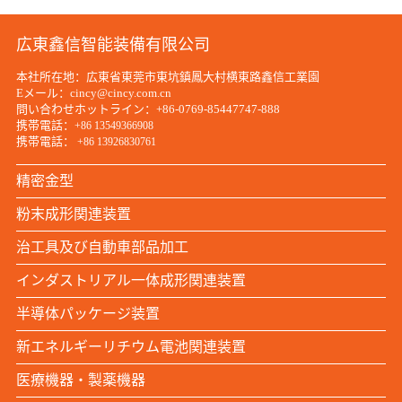
広東鑫信智能装備有限公司
本社所在地：広東省東莞市東坑鎮鳳大村横東路鑫信工業園
Eメール：cincy@cincy.com.cn
問い合わせホットライン：+86-0769-85447747-888
携帯電話：
+86 13549366908
携帯電話：
+86 13926830761
精密金型
粉末成形関連装置
治工具及び自動車部品加工
インダストリアル一体成形関連装置
半導体パッケージ装置
新エネルギーリチウム電池関連装置
医療機器・製薬機器