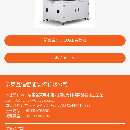
前の章：T-CORE巻線機
ありません
広東鑫信智能装備有限公司
本社所在地：広東省東莞市東坑鎮鳳大村横東路鑫信工業園
Eメール：cincy@cincy.com.cn
問い合わせホットライン：+86-0769-85447747-888
携帯電話：
+86 13549366908
携帯電話：
+86 13926830761
精密金型