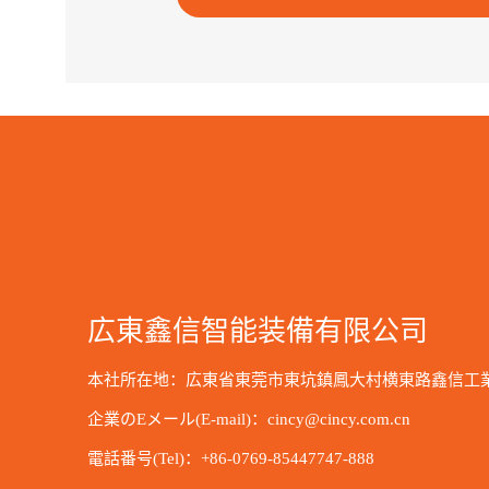
広東鑫信智能装備有限公司
本社所在地：広東省東莞市東坑鎮鳳大村横東路鑫信工
企業のEメール(E-mail)：cincy@cincy.com.cn
電話番号(Tel)：+86-0769-85447747-888