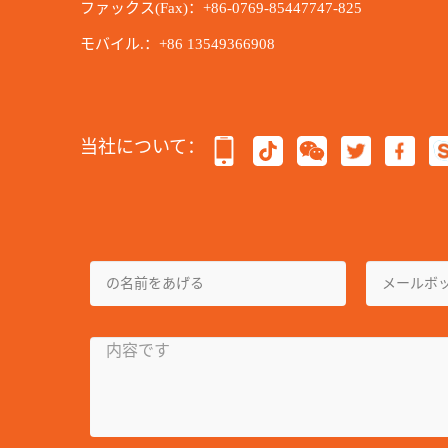
ファックス(Fax)：+86-0769-85447747-825
モバイル.：+86 13549366908
当社について：