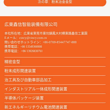
次の章：粉末冶金金型
広東鑫信智能装備有限公司
本社所在地：広東省東莞市東坑鎮鳳大村横東路鑫信工業園
Eメール：cincy@cincy.com.cn
問い合わせホットライン：+86-0769-85447747-888
携帯電話：
+86 13549366908
携帯電話：
+86 13926830761
精密金型
粉末成形関連装置
治工具及び自動車部品加工
インダストリアル一体成形関連装置
半導体パッケージ装置
新エネルギーリチウム電池関連装置