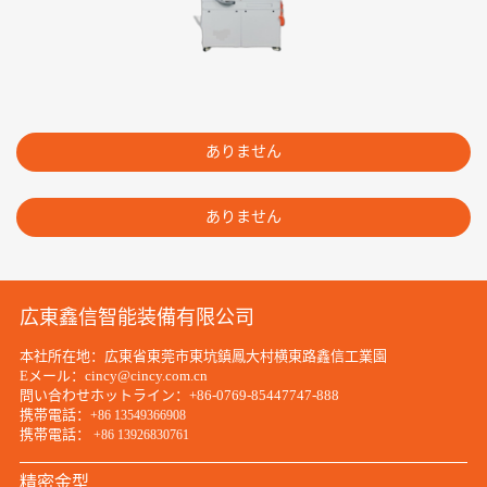
ありません
ありません
広東鑫信智能装備有限公司
本社所在地：広東省東莞市東坑鎮鳳大村横東路鑫信工業園
Eメール：cincy@cincy.com.cn
問い合わせホットライン：+86-0769-85447747-888
携帯電話：
+86 13549366908
携帯電話：
+86 13926830761
精密金型